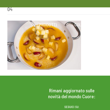
04
Skip
to
content
PRODOTTI
COLESTEROLO
Rimani aggiornato sulle
novità del mondo Cuore:
SEGUICI SU: