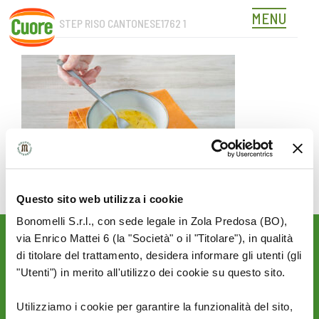
MENU
CUORE_ STEP RISO CANTONESE1762 1
Skip
to
content
Questo sito web utilizza i cookie
Bonomelli S.r.l., con sede legale in Zola Predosa (BO),
via Enrico Mattei 6 (la "Società" o il "Titolare"), in qualità
Rimani aggiornato sulle
di titolare del trattamento, desidera informare gli utenti (gli
novità del mondo Cuore:
"Utenti") in merito all'utilizzo dei cookie su questo sito.
SEGUICI SU:
Utilizziamo i cookie per garantire la funzionalità del sito,