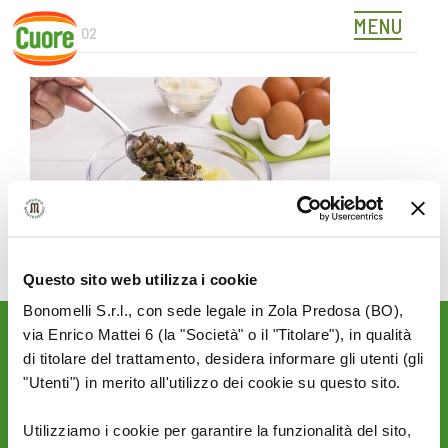
MENU
489118_02
Skip
to
content
Questo sito web utilizza i cookie
Bonomelli S.r.l., con sede legale in Zola Predosa (BO),
via Enrico Mattei 6 (la "Società" o il "Titolare"), in qualità
Rimani aggiornato sulle
di titolare del trattamento, desidera informare gli utenti (gli
novità del mondo Cuore:
"Utenti") in merito all'utilizzo dei cookie su questo sito.
SEGUICI SU:
Utilizziamo i cookie per garantire la funzionalità del sito,