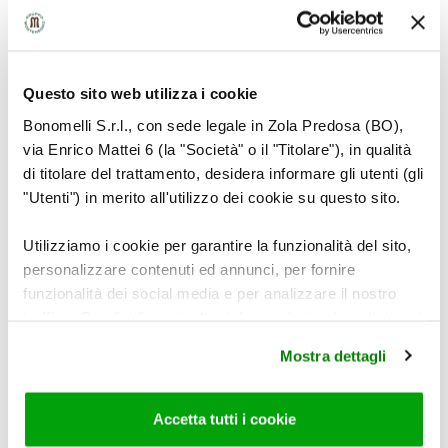
Questo sito web utilizza i cookie
Bonomelli S.r.l., con sede legale in Zola Predosa (BO),
via Enrico Mattei 6 (la "Società" o il "Titolare"), in qualità
di titolare del trattamento, desidera informare gli utenti (gli
"Utenti") in merito all'utilizzo dei cookie su questo sito.
Riprendere l’impasto e stendere ogni pallina
Utilizziamo i cookie per garantire la funzionalità del sito,
in un disco di 3 mm di spessore.
personalizzare contenuti ed annunci, per fornire
funzionalità dei social media e per analizzare il nostro
Cuocerla su una padella calda antiaderente o
traffico. Condividiamo inoltre informazioni sul modo in cui
utilizza il nostro sito con i nostri partner che si occupano
sulla griglia, a fiamma non troppo alta.
Mostra dettagli
di analisi dei dati web, pubblicità e social media, i quali
potrebbero combinarle con altre informazioni che ha
Rigirarla dopo 1-2 minuti e continuare la
fornito loro o che hanno raccolto dal suo utilizzo dei loro
Accetta tutti i cookie
cottura per 1 minuto circa.
servizi. Per maggiori informazioni circa l’utilizzo dei