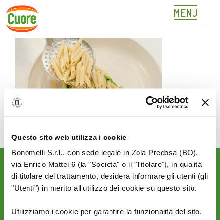
MENU
05
Skip
to
content
Questo sito web utilizza i cookie
Bonomelli S.r.l., con sede legale in Zola Predosa (BO),
via Enrico Mattei 6 (la "Società" o il "Titolare"), in qualità
Rimani aggiornato sulle
di titolare del trattamento, desidera informare gli utenti (gli
novità del mondo Cuore:
"Utenti") in merito all'utilizzo dei cookie su questo sito.
SEGUICI SU:
Utilizziamo i cookie per garantire la funzionalità del sito,