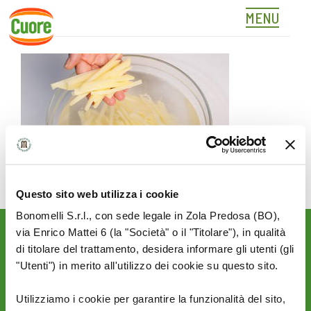
MENU
02
Skip
to
content
Questo sito web utilizza i cookie
Bonomelli S.r.l., con sede legale in Zola Predosa (BO),
via Enrico Mattei 6 (la "Società" o il "Titolare"), in qualità
Rimani aggiornato sulle
di titolare del trattamento, desidera informare gli utenti (gli
novità del mondo Cuore:
"Utenti") in merito all'utilizzo dei cookie su questo sito.
SEGUICI SU:
Utilizziamo i cookie per garantire la funzionalità del sito,