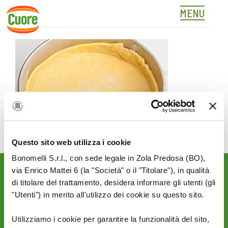
MENU
03
Skip
to
content
Questo sito web utilizza i cookie
Bonomelli S.r.l., con sede legale in Zola Predosa (BO),
via Enrico Mattei 6 (la "Società" o il "Titolare"), in qualità
Rimani aggiornato sulle
di titolare del trattamento, desidera informare gli utenti (gli
novità del mondo Cuore:
"Utenti") in merito all'utilizzo dei cookie su questo sito.
SEGUICI SU:
Utilizziamo i cookie per garantire la funzionalità del sito,