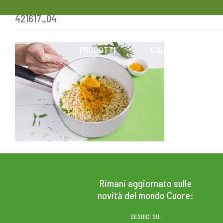
421617_04
Skip
to
content
PRODOTTI
COLESTEROLO
Rimani aggiornato sulle
novità del mondo Cuore:
SEGUICI SU: