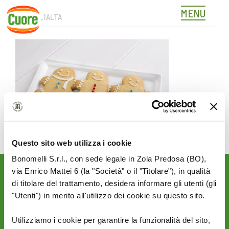
MENU
344315_1ALTA
Skip
to
content
Questo sito web utilizza i cookie
Bonomelli S.r.l., con sede legale in Zola Predosa (BO),
via Enrico Mattei 6 (la "Società" o il "Titolare"), in qualità
Rimani aggiornato sulle
di titolare del trattamento, desidera informare gli utenti (gli
novità del mondo Cuore:
"Utenti") in merito all'utilizzo dei cookie su questo sito.
SEGUICI SU:
Utilizziamo i cookie per garantire la funzionalità del sito,