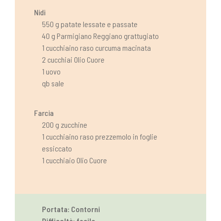
Nidi
550 g patate lessate e passate
40 g Parmigiano Reggiano grattugiato
1 cucchiaino raso curcuma macinata
2 cucchiai Olio Cuore
1 uovo
qb sale
Farcia
200 g zucchine
1 cucchiaino raso prezzemolo in foglie
essiccato
1 cucchiaio Olio Cuore
Portata: Contorni
Difficoltà: facile