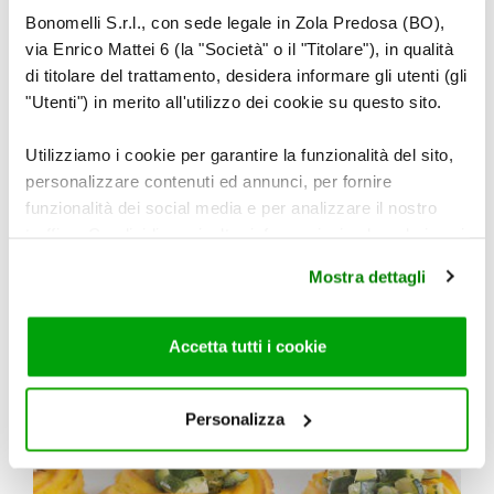
Bonomelli S.r.l., con sede legale in Zola Predosa (BO),
via Enrico Mattei 6 (la "Società" o il "Titolare"), in qualità
di titolare del trattamento, desidera informare gli utenti (gli
"Utenti") in merito all'utilizzo dei cookie su questo sito.
Utilizziamo i cookie per garantire la funzionalità del sito,
personalizzare contenuti ed annunci, per fornire
funzionalità dei social media e per analizzare il nostro
traffico. Condividiamo inoltre informazioni sul modo in cui
utilizza il nostro sito con i nostri partner che si occupano
Mostra dettagli
di analisi dei dati web, pubblicità e social media, i quali
potrebbero combinarle con altre informazioni che ha
fornito loro o che hanno raccolto dal suo utilizzo dei loro
Accetta tutti i cookie
servizi. Per maggiori informazioni circa l’utilizzo dei
cookie consultare la cookie policy. Se clicchi sulla “X” per
chiudere il banner, non verranno installati cookie sul tuo
Personalizza
dispositivo ad eccezione di quelli necessari ai fini del
corretto funzionamento del sito.