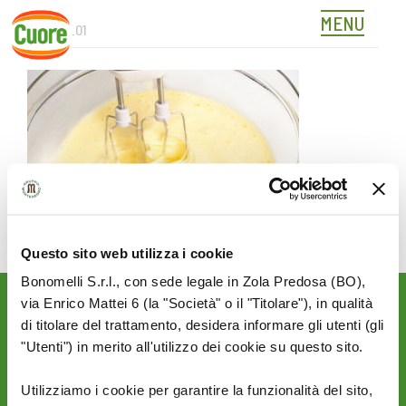
MENU
343715_01
Skip
to
content
Questo sito web utilizza i cookie
Bonomelli S.r.l., con sede legale in Zola Predosa (BO),
via Enrico Mattei 6 (la "Società" o il "Titolare"), in qualità
Rimani aggiornato sulle
di titolare del trattamento, desidera informare gli utenti (gli
novità del mondo Cuore:
"Utenti") in merito all'utilizzo dei cookie su questo sito.
SEGUICI SU:
Utilizziamo i cookie per garantire la funzionalità del sito,