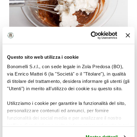
Prima di servire guarnire con scorzette di
Questo sito web utilizza i cookie
arancia.
Bonomelli S.r.l., con sede legale in Zola Predosa (BO),
via Enrico Mattei 6 (la "Società" o il "Titolare"), in qualità
di titolare del trattamento, desidera informare gli utenti (gli
"Utenti") in merito all'utilizzo dei cookie su questo sito.
Utilizziamo i cookie per garantire la funzionalità del sito,
personalizzare contenuti ed annunci, per fornire
funzionalità dei social media e per analizzare il nostro
traffico. Condividiamo inoltre informazioni sul modo in cui
utilizza il nostro sito con i nostri partner che si occupano