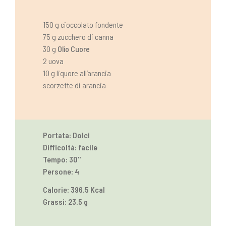
150 g cioccolato fondente
75 g zucchero di canna
30 g
Olio Cuore
2 uova
10 g liquore all’arancia
scorzette di arancia
Portata: Dolci
Difficoltà: facile
Tempo: 30''
Persone: 4
Calorie: 396.5 Kcal
Grassi: 23.5 g