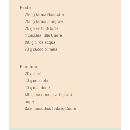
Pasta
250 g farina Manitoba
250 g farina integrale
20 g lievito di birra
4 cucchiai
Olio Cuore
190 g circa acqua
90 g succo di mela
Farcitura
20 g noci
30 g nocciole
30 g mandorle
130 g pecorino grattugiato
pepe
Sale Iposodico Iodato Cuore