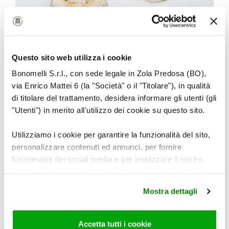
Trasferire i piccoli rotoli negli stampini di Ø 7
Questo sito web utilizza i cookie
cm, unti e infarinati e lasciare lievitare per
Bonomelli S.r.l., con sede legale in Zola Predosa (BO),
15-20 minuti.
via Enrico Mattei 6 (la "Società" o il "Titolare"), in qualità
di titolare del trattamento, desidera informare gli utenti (gli
"Utenti") in merito all'utilizzo dei cookie su questo sito.
Infornare a 180° per 20 minuti (se la pasta
dovesse scurire troppo, a metà cottura
Utilizziamo i cookie per garantire la funzionalità del sito,
coprire con un foglio di carta alluminio).
personalizzare contenuti ed annunci, per fornire
funzionalità dei social media e per analizzare il nostro
traffico. Condividiamo inoltre informazioni sul modo in cui
utilizza il nostro sito con i nostri partner che si occupano
Mostra dettagli
di analisi dei dati web, pubblicità e social media, i quali
potrebbero combinarle con altre informazioni che ha
fornito loro o che hanno raccolto dal suo utilizzo dei loro
Accetta tutti i cookie