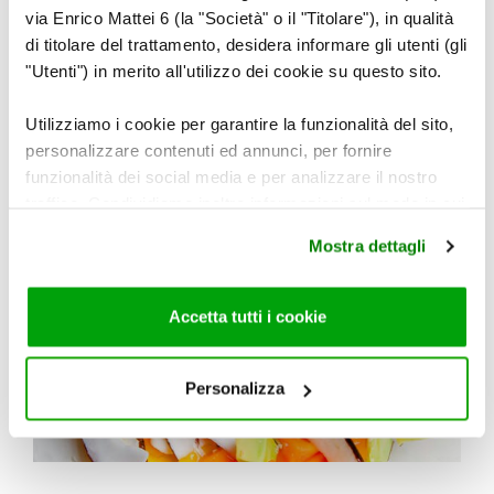
via Enrico Mattei 6 (la "Società" o il "Titolare"), in qualità
di titolare del trattamento, desidera informare gli utenti (gli
"Utenti") in merito all'utilizzo dei cookie su questo sito.
Irrorare con l’infusione di semi di finocchio
filtrata.
Utilizziamo i cookie per garantire la funzionalità del sito,
personalizzare contenuti ed annunci, per fornire
funzionalità dei social media e per analizzare il nostro
traffico. Condividiamo inoltre informazioni sul modo in cui
utilizza il nostro sito con i nostri partner che si occupano
Mostra dettagli
di analisi dei dati web, pubblicità e social media, i quali
potrebbero combinarle con altre informazioni che ha
fornito loro o che hanno raccolto dal suo utilizzo dei loro
Accetta tutti i cookie
servizi. Per maggiori informazioni circa l’utilizzo dei
cookie consultare la cookie policy. Se clicchi sulla “X” per
chiudere il banner, non verranno installati cookie sul tuo
Personalizza
dispositivo ad eccezione di quelli necessari ai fini del
corretto funzionamento del sito.