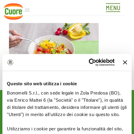
MENU
422017_02
Skip
to
content
Questo sito web utilizza i cookie
Bonomelli S.r.l., con sede legale in Zola Predosa (BO),
via Enrico Mattei 6 (la "Società" o il "Titolare"), in qualità
Rimani aggiornato sulle
di titolare del trattamento, desidera informare gli utenti (gli
novità del mondo Cuore:
"Utenti") in merito all'utilizzo dei cookie su questo sito.
SEGUICI SU:
Utilizziamo i cookie per garantire la funzionalità del sito,