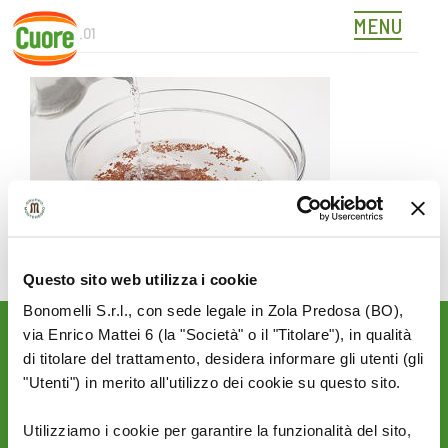
MENU
369616_01
Skip
to
content
Questo sito web utilizza i cookie
Bonomelli S.r.l., con sede legale in Zola Predosa (BO),
via Enrico Mattei 6 (la "Società" o il "Titolare"), in qualità
Rimani aggiornato sulle
di titolare del trattamento, desidera informare gli utenti (gli
novità del mondo Cuore:
"Utenti") in merito all'utilizzo dei cookie su questo sito.
SEGUICI SU:
Utilizziamo i cookie per garantire la funzionalità del sito,