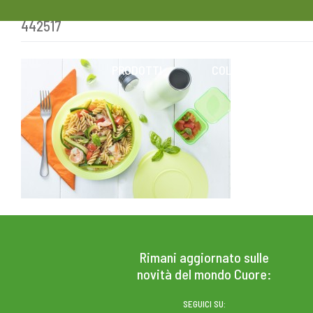
442517
Skip
to
content
PRODOTTI
COLESTEROLO
Rimani aggiornato sulle
novità del mondo Cuore:
SEGUICI SU: