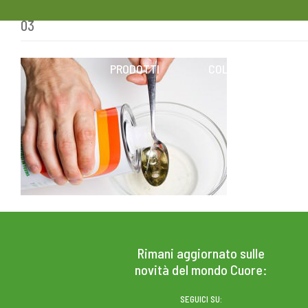
03
Skip
to
content
PRODOTTI
COLESTEROLO
Rimani aggiornato sulle
novità del mondo Cuore:
SEGUICI SU: