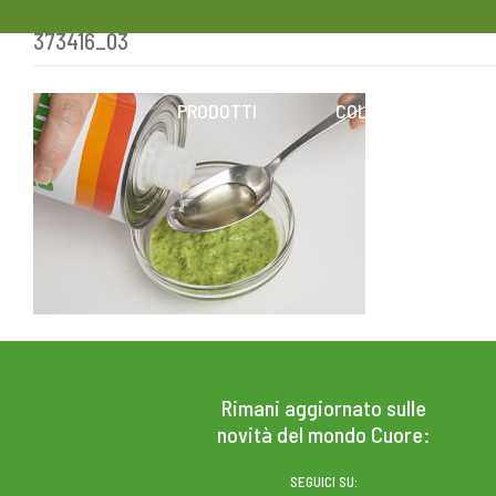
373416_03
Skip
to
content
PRODOTTI
COLESTEROLO
Rimani aggiornato sulle
novità del mondo Cuore:
SEGUICI SU: