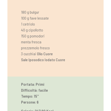
180 g bulgur
100 g fave lessate
1 cetriolo
40 g cipollotto
150 g pomodori
menta fresca
prezzemolo fresco
3 cucchiai
Olio Cuore
Sale Iposodico Iodato Cuore
Portata: Primi
Difficoltà: facile
Tempo: 15''
Persone: 6
Calorie: 247.90 Kcal