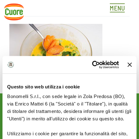
MENU
04
Skip
to
content
Questo sito web utilizza i cookie
Bonomelli S.r.l., con sede legale in Zola Predosa (BO),
via Enrico Mattei 6 (la "Società" o il "Titolare"), in qualità
Rimani aggiornato sulle
di titolare del trattamento, desidera informare gli utenti (gli
novità del mondo Cuore:
"Utenti") in merito all'utilizzo dei cookie su questo sito.
SEGUICI SU:
Utilizziamo i cookie per garantire la funzionalità del sito,