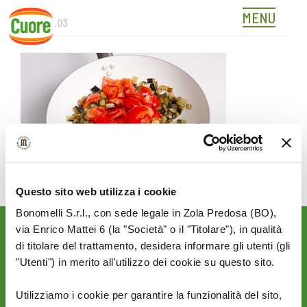
MENU
386516_03
Skip
to
content
Questo sito web utilizza i cookie
Bonomelli S.r.l., con sede legale in Zola Predosa (BO),
via Enrico Mattei 6 (la "Società" o il "Titolare"), in qualità
Rimani aggiornato sulle
di titolare del trattamento, desidera informare gli utenti (gli
novità del mondo Cuore:
"Utenti") in merito all'utilizzo dei cookie su questo sito.
SEGUICI SU:
Utilizziamo i cookie per garantire la funzionalità del sito,