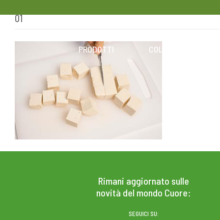
01
Skip
to
content
PRODOTTI
COLESTEROLO
Rimani aggiornato sulle
novità del mondo Cuore:
SEGUICI SU: