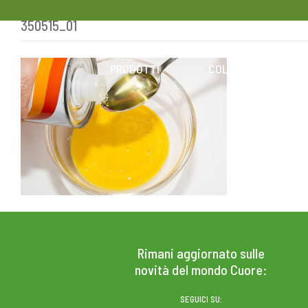
350515_01
Skip
to
content
PRODOTTI
COLESTEROLO
Rimani aggiornato sulle
novità del mondo Cuore:
SEGUICI SU: