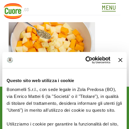
MENU
349915_03
Skip
to
content
Questo sito web utilizza i cookie
Bonomelli S.r.l., con sede legale in Zola Predosa (BO),
via Enrico Mattei 6 (la "Società" o il "Titolare"), in qualità
Rimani aggiornato sulle
di titolare del trattamento, desidera informare gli utenti (gli
novità del mondo Cuore:
"Utenti") in merito all'utilizzo dei cookie su questo sito.
SEGUICI SU:
Utilizziamo i cookie per garantire la funzionalità del sito,