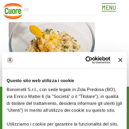
MENU
346415_03
Skip
to
content
Questo sito web utilizza i cookie
Bonomelli S.r.l., con sede legale in Zola Predosa (BO),
via Enrico Mattei 6 (la "Società" o il "Titolare"), in qualità
Rimani aggiornato sulle
di titolare del trattamento, desidera informare gli utenti (gli
novità del mondo Cuore:
"Utenti") in merito all'utilizzo dei cookie su questo sito.
SEGUICI SU:
Utilizziamo i cookie per garantire la funzionalità del sito,