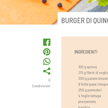
BURGER DI QUIN
INGREDIENTI
100 g quinoa
170 g filetti di sogli
200 g patate lessat
0
8 fette pane integra
Condivisioni
250 g pomodori
4 foglie lattuga
prezzemolo
basilico