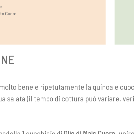
e
ato Cuore
ONE
molto bene e ripetutamente la quinoa e cuoc
ua salata (il tempo di cottura può variare, veri
.
padella 1 cucchiaio di
Olio di Mais Cuore
, unire