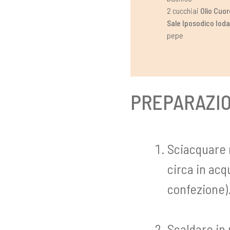
2 cucchiai
Olio Cuor
Sale Iposodico Iod
pepe
PREPARAZI
Sciacquare 
circa in acq
confezione)
Scaldare in 