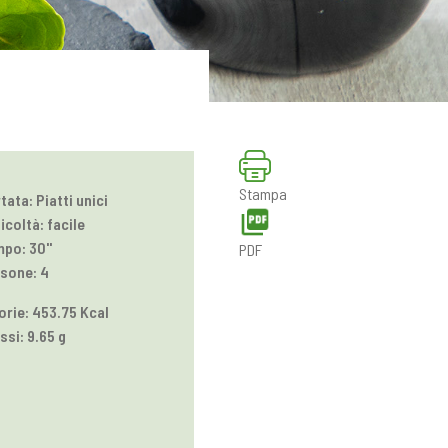
Stampa
tata: Piatti unici
ficoltà: facile
po: 30''
PDF
sone: 4
orie: 453.75 Kcal
ssi: 9.65 g