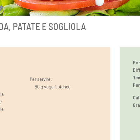
OA, PATATE E SOGLIOLA
Por
Dif
Tem
Per servire:
Per
80 g yogurt bianco
ola
Cal
e
Gra
le