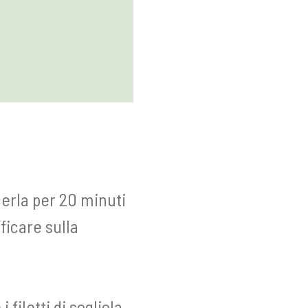
erla per 20 minuti
ficare sulla
 i filetti di sogliola,