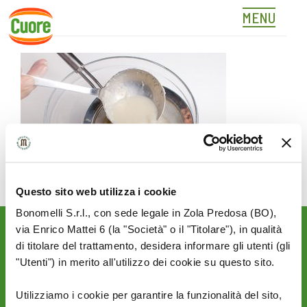
MENU
02
Skip
to
content
Questo sito web utilizza i cookie
Bonomelli S.r.l., con sede legale in Zola Predosa (BO),
via Enrico Mattei 6 (la "Società" o il "Titolare"), in qualità
Rimani aggiornato sulle
di titolare del trattamento, desidera informare gli utenti (gli
novità del mondo Cuore:
"Utenti") in merito all'utilizzo dei cookie su questo sito.
SEGUICI SU:
Utilizziamo i cookie per garantire la funzionalità del sito,