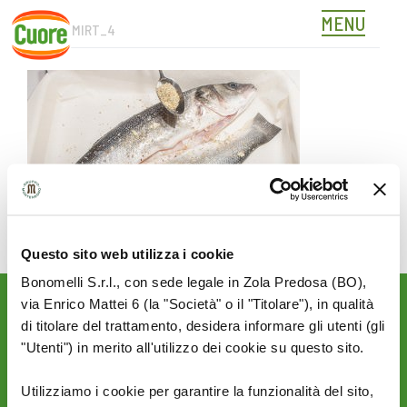
MENU
BRANZ_MIRT_4
Skip
to
content
Questo sito web utilizza i cookie
Bonomelli S.r.l., con sede legale in Zola Predosa (BO),
via Enrico Mattei 6 (la "Società" o il "Titolare"), in qualità
Rimani aggiornato sulle
di titolare del trattamento, desidera informare gli utenti (gli
novità del mondo Cuore:
"Utenti") in merito all'utilizzo dei cookie su questo sito.
SEGUICI SU:
Utilizziamo i cookie per garantire la funzionalità del sito,