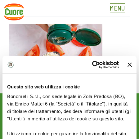
MENU
03
Skip
to
content
Questo sito web utilizza i cookie
Bonomelli S.r.l., con sede legale in Zola Predosa (BO),
via Enrico Mattei 6 (la "Società" o il "Titolare"), in qualità
Rimani aggiornato sulle
di titolare del trattamento, desidera informare gli utenti (gli
novità del mondo Cuore:
"Utenti") in merito all'utilizzo dei cookie su questo sito.
SEGUICI SU:
Utilizziamo i cookie per garantire la funzionalità del sito,