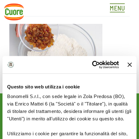
MENU
02
Skip
to
content
Questo sito web utilizza i cookie
Bonomelli S.r.l., con sede legale in Zola Predosa (BO),
via Enrico Mattei 6 (la "Società" o il "Titolare"), in qualità
Rimani aggiornato sulle
di titolare del trattamento, desidera informare gli utenti (gli
novità del mondo Cuore:
"Utenti") in merito all'utilizzo dei cookie su questo sito.
SEGUICI SU:
Utilizziamo i cookie per garantire la funzionalità del sito,