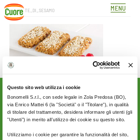
MENU
BARRETTE_DI_SESAMO
Skip
to
content
Questo sito web utilizza i cookie
Rimani aggiornato sulle
Bonomelli S.r.l., con sede legale in Zola Predosa (BO),
novità del mondo Cuore:
via Enrico Mattei 6 (la "Società" o il "Titolare"), in qualità
SEGUICI SU:
di titolare del trattamento, desidera informare gli utenti (gli
"Utenti") in merito all'utilizzo dei cookie su questo sito.
Utilizziamo i cookie per garantire la funzionalità del sito,
PRIVACY
AZIENDA