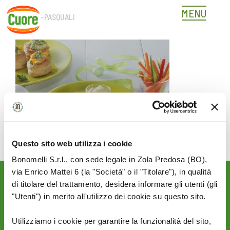
MENU
HEADER-PASQUALI
Skip
to
content
Questo sito web utilizza i cookie
Bonomelli S.r.l., con sede legale in Zola Predosa (BO),
via Enrico Mattei 6 (la "Società" o il "Titolare"), in qualità
di titolare del trattamento, desidera informare gli utenti (gli
Rimani aggiornato sulle
novità del mondo Cuore:
"Utenti") in merito all'utilizzo dei cookie su questo sito.
SEGUICI SU:
Utilizziamo i cookie per garantire la funzionalità del sito,