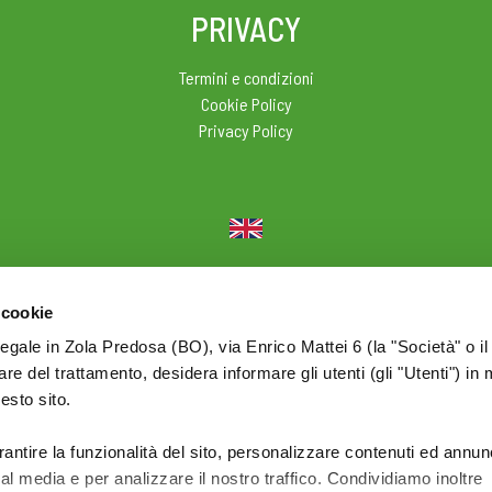
PRIVACY
Termini e condizioni
Cookie Policy
Privacy Policy
© 2026 Olio Cuore - Div. di BONOMELLI Srl - P.I. IT01590761209
 cookie
legale in Zola Predosa (BO), via Enrico Mattei 6 (la "Società" o il
tolare del trattamento, desidera informare gli utenti (gli "Utenti") in 
uesto sito.
rantire la funzionalità del sito, personalizzare contenuti ed annun
ial media e per analizzare il nostro traffico. Condividiamo inoltre