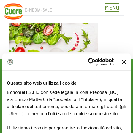
MENU
IMMAGINE-MEDIA-SALE
Skip
to
content
Rimani aggiornato sulle
novità del mondo Cuore:
Questo sito web utilizza i cookie
SEGUICI SU:
Bonomelli S.r.l., con sede legale in Zola Predosa (BO),
via Enrico Mattei 6 (la "Società" o il "Titolare"), in qualità
di titolare del trattamento, desidera informare gli utenti (gli
"Utenti") in merito all'utilizzo dei cookie su questo sito.
PRIVACY
AZIENDA
Termini e condizioni
Politica Ambientale &
Utilizziamo i cookie per garantire la funzionalità del sito,