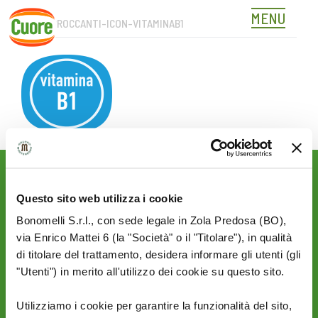
MENU
FETTECROCCANTI-ICON-VITAMINAB1
Skip
to
content
Rimani aggiornato sulle
novità del mondo Cuore:
Questo sito web utilizza i cookie
Bonomelli S.r.l., con sede legale in Zola Predosa (BO),
SEGUICI SU:
via Enrico Mattei 6 (la "Società" o il "Titolare"), in qualità
di titolare del trattamento, desidera informare gli utenti (gli
"Utenti") in merito all'utilizzo dei cookie su questo sito.
PRIVACY
AZIENDA
Utilizziamo i cookie per garantire la funzionalità del sito,
Termini e condizioni
Politica Ambientale &