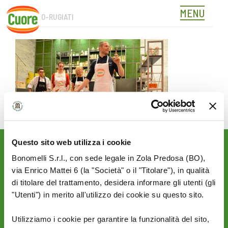
MENU
1080×550-RUGIATI
Skip
to
content
Questo sito web utilizza i cookie
Rimani aggiornato sulle
Bonomelli S.r.l., con sede legale in Zola Predosa (BO),
novità del mondo Cuore:
via Enrico Mattei 6 (la "Società" o il "Titolare"), in qualità
di titolare del trattamento, desidera informare gli utenti (gli
SEGUICI SU:
"Utenti") in merito all'utilizzo dei cookie su questo sito.
Utilizziamo i cookie per garantire la funzionalità del sito,
PRIVACY
AZIENDA