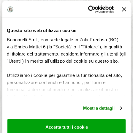
[/wppb-restrict]
Questo sito web utilizza i cookie
Bonomelli S.r.l., con sede legale in Zola Predosa (BO),
via Enrico Mattei 6 (la "Società" o il "Titolare"), in qualità
di titolare del trattamento, desidera informare gli utenti (gli
"Utenti") in merito all'utilizzo dei cookie su questo sito.
Utilizziamo i cookie per garantire la funzionalità del sito,
personalizzare contenuti ed annunci, per fornire
funzionalità dei social media e per analizzare il nostro
traffico. Condividiamo inoltre informazioni sul modo in cui
utilizza il nostro sito con i nostri partner che si occupano
Mostra dettagli
di analisi dei dati web, pubblicità e social media, i quali
potrebbero combinarle con altre informazioni che ha
fornito loro o che hanno raccolto dal suo utilizzo dei loro
Accetta tutti i cookie
servizi. Per maggiori informazioni circa l’utilizzo dei