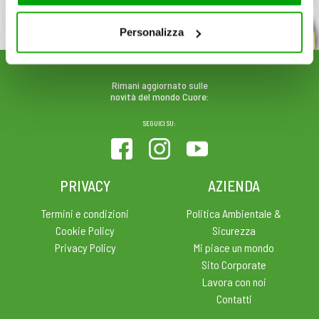
cookie consultare la cookie policy. Se clicchi sulla “X” per
chiudere il banner, non verranno installati cookie sul tuo
Personalizza
dispositivo ad eccezione di quelli necessari ai fini del
corretto funzionamento del sito.
Rimani aggiornato sulle
novità del mondo Cuore:
SEGUICI SU:
PRIVACY
AZIENDA
Termini e condizioni
Politica Ambientale &
Cookie Policy
Sicurezza
Privacy Policy
Mi piace un mondo
Sito Corporate
Lavora con noi
Contatti