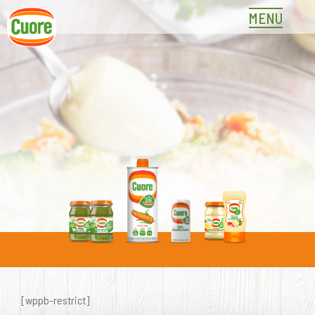
Skip
MENU
to
content
[wppb-restrict]