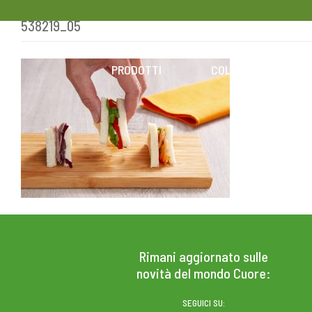
538219_05
Skip
to
content
PRODOTTI
COLESTEROLO
Rimani aggiornato sulle
novità del mondo Cuore:
SEGUICI SU: