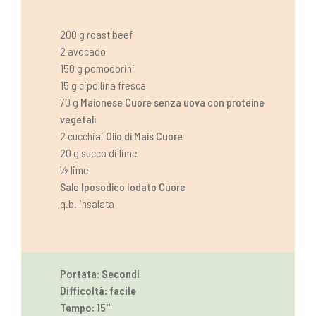
200 g roast beef
2 avocado
150 g pomodorini
15 g cipollina fresca
70 g
Maionese Cuore senza uova con proteine
vegetali
2 cucchiai
Olio di Mais Cuore
20 g succo di lime
½ lime
Sale Iposodico Iodato Cuore
q.b. insalata
Portata: Secondi
Difficoltà: facile
Tempo: 15''