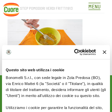
MENU
CUORE_STEP POMODORI VERDI FRITTI1913
Skip
to
content
Questo sito web utilizza i cookie
Bonomelli S.r.l., con sede legale in Zola Predosa (BO),
via Enrico Mattei 6 (la "Società" o il "Titolare"), in qualità
Rimani aggiornato sulle
di titolare del trattamento, desidera informare gli utenti (gli
novità del mondo Cuore:
"Utenti") in merito all'utilizzo dei cookie su questo sito.
SEGUICI SU:
Utilizziamo i cookie per garantire la funzionalità del sito,