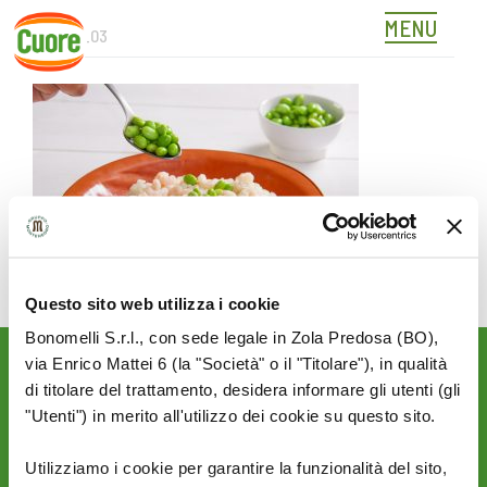
MENU
538319_03
Skip
to
content
Questo sito web utilizza i cookie
Bonomelli S.r.l., con sede legale in Zola Predosa (BO),
via Enrico Mattei 6 (la "Società" o il "Titolare"), in qualità
Rimani aggiornato sulle
di titolare del trattamento, desidera informare gli utenti (gli
novità del mondo Cuore:
"Utenti") in merito all'utilizzo dei cookie su questo sito.
SEGUICI SU:
Utilizziamo i cookie per garantire la funzionalità del sito,