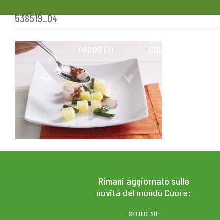
538519_04
Skip
to
content
PRODOTTI
COLESTEROLO
Rimani aggiornato sulle
novità del mondo Cuore:
SEGUICI SU: