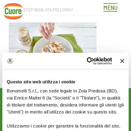
MENU
CUORE_STEP INSALATA POLLO1847
Skip
to
content
Questo sito web utilizza i cookie
Bonomelli S.r.l., con sede legale in Zola Predosa (BO),
via Enrico Mattei 6 (la "Società" o il "Titolare"), in qualità
Rimani aggiornato sulle
di titolare del trattamento, desidera informare gli utenti (gli
novità del mondo Cuore:
"Utenti") in merito all'utilizzo dei cookie su questo sito.
SEGUICI SU:
Utilizziamo i cookie per garantire la funzionalità del sito,