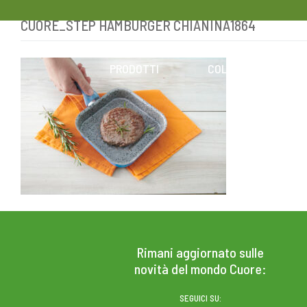
CUORE_STEP HAMBURGER CHIANINA1864
Skip
to
content
PRODOTTI
COLESTEROLO
Rimani aggiornato sulle
novità del mondo Cuore:
SEGUICI SU: