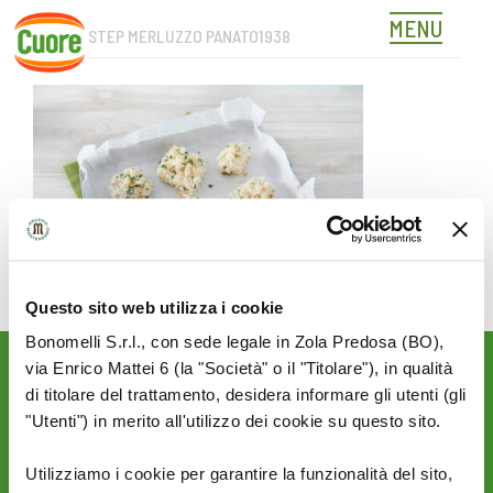
MENU
CUORE_STEP MERLUZZO PANATO1938
Skip
to
content
Questo sito web utilizza i cookie
Bonomelli S.r.l., con sede legale in Zola Predosa (BO),
via Enrico Mattei 6 (la "Società" o il "Titolare"), in qualità
Rimani aggiornato sulle
di titolare del trattamento, desidera informare gli utenti (gli
novità del mondo Cuore:
"Utenti") in merito all'utilizzo dei cookie su questo sito.
SEGUICI SU:
Utilizziamo i cookie per garantire la funzionalità del sito,