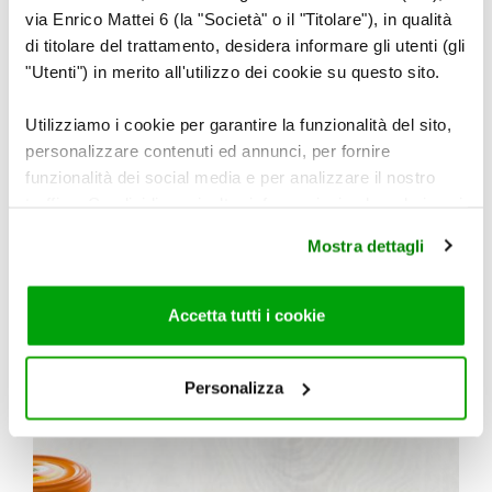
via Enrico Mattei 6 (la "Società" o il "Titolare"), in qualità
di titolare del trattamento, desidera informare gli utenti (gli
"Utenti") in merito all'utilizzo dei cookie su questo sito.
Utilizziamo i cookie per garantire la funzionalità del sito,
personalizzare contenuti ed annunci, per fornire
funzionalità dei social media e per analizzare il nostro
traffico. Condividiamo inoltre informazioni sul modo in cui
Maria Paola Dall’Erta, La Biologa Chef.
utilizza il nostro sito con i nostri partner che si occupano
Mostra dettagli
di analisi dei dati web, pubblicità e social media, i quali
potrebbero combinarle con altre informazioni che ha
fornito loro o che hanno raccolto dal suo utilizzo dei loro
Accetta tutti i cookie
servizi. Per maggiori informazioni circa l’utilizzo dei
cookie consultare la cookie policy. Se clicchi sulla “X” per
RICETTE CORRELATE
chiudere il banner, non verranno installati cookie sul tuo
Personalizza
dispositivo ad eccezione di quelli necessari ai fini del
corretto funzionamento del sito.