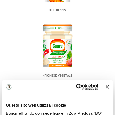
OLIO DI MAIS
MAIONESE VEGETALE
Il piatto estivo per eccellenza, ideale come piatto unico. La
Questo sito web utilizza i cookie
versione veloce e leggera della ricetta tradizionale. Circa 330
Kcal.
Bonomelli S.r.l., con sede legale in Zola Predosa (BO),