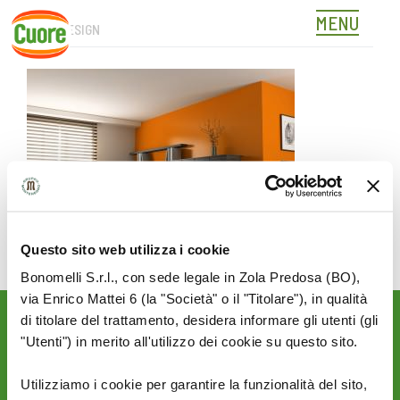
MENU
PSICODESIGN
Skip
to
content
Questo sito web utilizza i cookie
Bonomelli S.r.l., con sede legale in Zola Predosa (BO),
via Enrico Mattei 6 (la "Società" o il "Titolare"), in qualità
di titolare del trattamento, desidera informare gli utenti (gli
Rimani aggiornato sulle
"Utenti") in merito all'utilizzo dei cookie su questo sito.
novità del mondo Cuore:
Utilizziamo i cookie per garantire la funzionalità del sito,
SEGUICI SU: