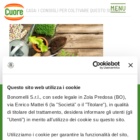
MENU
ORTO IN CASA: I CONSIGLI PER COLTIVARE QUESTO SOGNO
Skip
to
content
Questo sito web utilizza i cookie
Bonomelli S.r.l., con sede legale in Zola Predosa (BO),
Rimani aggiornato sulle
via Enrico Mattei 6 (la "Società" o il "Titolare"), in qualità
novità del mondo Cuore:
di titolare del trattamento, desidera informare gli utenti (gli
SEGUICI SU:
"Utenti") in merito all'utilizzo dei cookie su questo sito.
Utilizziamo i cookie per garantire la funzionalità del sito,