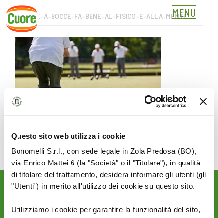
MENU
GIOCARE-A-BOCCE-FA-BENE-AL-FISICO-E-ALLA-MENTE
Skip
to
content
Questo sito web utilizza i cookie
Bonomelli S.r.l., con sede legale in Zola Predosa (BO),
Giocare a bocce va bene a corpo e mente.
via Enrico Mattei 6 (la "Società" o il "Titolare"), in qualità
di titolare del trattamento, desidera informare gli utenti (gli
"Utenti") in merito all'utilizzo dei cookie su questo sito.
Rimani aggiornato sulle
novità del mondo Cuore:
Utilizziamo i cookie per garantire la funzionalità del sito,